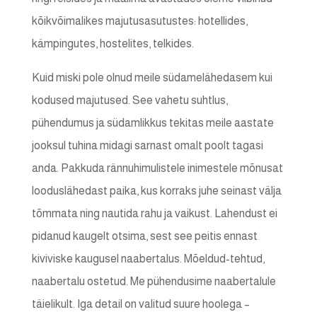
kõikvõimalikes majutusasutustes: hotellides,
kämpingutes, hostelites, telkides.
Kuid miski pole olnud meile südamelähedasem kui
kodused majutused. See vahetu suhtlus,
pühendumus ja südamlikkus tekitas meile aastate
jooksul tuhina midagi sarnast omalt poolt tagasi
anda. Pakkuda rännuhimulistele inimestele mõnusat
looduslähedast paika, kus korraks juhe seinast välja
tõmmata ning nautida rahu ja vaikust. Lahendust ei
pidanud kaugelt otsima, sest see peitis ennast
kiviviske kaugusel naabertalus. Mõeldud-tehtud,
naabertalu ostetud. Me pühendusime naabertalule
täielikult. Iga detail on valitud suure hoolega –