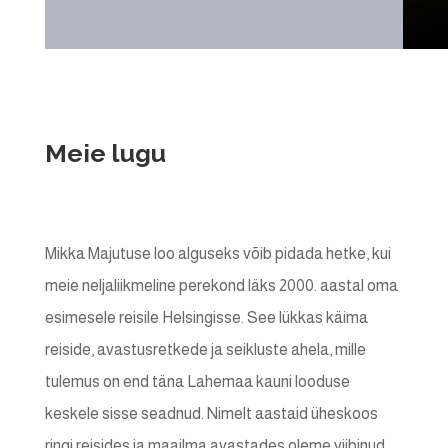
Meie lugu
Mikka Majutuse loo alguseks võib pidada hetke, kui
meie neljaliikmeline perekond läks 2000. aastal oma
esimesele reisile Helsingisse. See lükkas käima
reiside, avastusretkede ja seikluste ahela, mille
tulemus on end täna Lahemaa kauni looduse
keskele sisse seadnud. Nimelt aastaid üheskoos
ringi reisides ja maailma avastades oleme viibinud