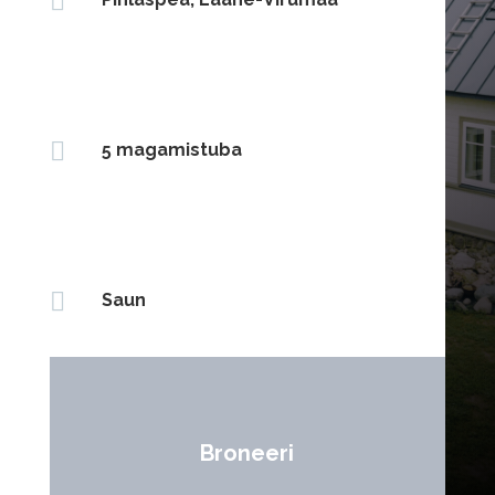


5 magamistuba

Saun
Broneeri