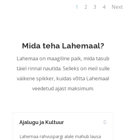
1
2
3
4
Next
Mida teha Lahemaal?
Lahemaa on maagiline paik, mida tasub
täiel rinnal nautida. Selleks on meil sulle
väikene spikker, kuidas võtta Lahemaal
veedetud ajast maksimum.
Ajalugu ja Kultuur
Lahemaa rahvuspargi alale mahub lausa