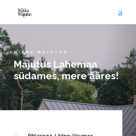
MIKKA MAJUTUS
Majutus Lahemaa
südames, mere ääres!
Pihlaspea, Lääne-Virumaa