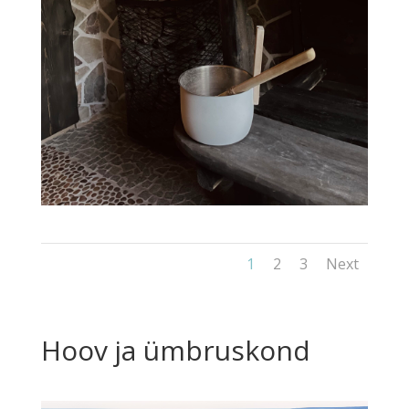
1
2
3
Next
Hoov ja ümbruskond