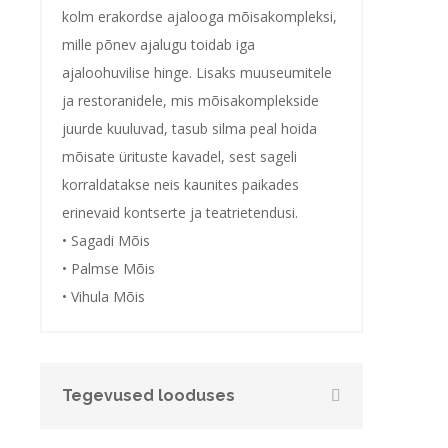
kolm erakordse ajalooga mõisakompleksi,
mille põnev ajalugu toidab iga
ajaloohuvilise hinge. Lisaks muuseumitele
ja restoranidele, mis mõisakomplekside
juurde kuuluvad, tasub silma peal hoida
mõisate ürituste kavadel, sest sageli
korraldatakse neis kaunites paikades
erinevaid kontserte ja teatrietendusi.
• Sagadi Mõis
• Palmse Mõis
• Vihula Mõis
Tegevused looduses