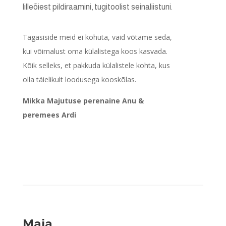
lilleõiest pildiraamini, tugitoolist seinaliistuni.
Tagasiside meid ei kohuta, vaid võtame seda,
kui võimalust oma külalistega koos kasvada.
Kõik selleks, et pakkuda külalistele kohta, kus
olla täielikult loodusega kooskõlas.
Mikka Majutuse perenaine Anu &
peremees Ardi
Maja