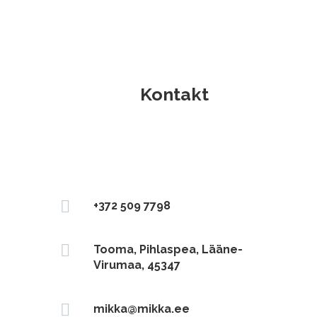
Kontakt

+372 509 7798

Tooma, Pihlaspea, Lääne-
Virumaa, 45347

mikka@mikka.ee